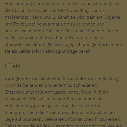
Entscheidungsfindung
mit
hilfe
von KI
zu beschleunigen
ist
die Absicht im
Projekt
mit IBM Consulting. Die
KI-
Ass
istenz
zur Text- und Bildanalyse
wird trainiert,
Objekte
und Textbausteine automatisiert
zu erkennen und
herauszuschneiden. Einzelne Merkmale können dadurch
auf Fälschungen überprüft
oder
Dokumente auch
übersetzt werden. Digitalisiert,
geprüft und
gefiltert stehen
sie als valide Informationsgrundlage
bereit.
Effekt
Geringere Prozesslaufzeiten führen intern zur Entlastung
von Mitarbeitenden und extern zu schnelleren
Entscheidungen für Antragsstellende.
Dabei hilft die
m
aschinelle Klassifikation von Informationen
, die
Entscheidungsgrundlage
zu objektivieren
und zu
fundieren
. D
enn d
ie
A
ssistenzsystem
e
sind
auch
in der
Lage auf
prospektiv relevante Informationen hin
zuweisen.
Dabei
muss die KI den Nutzenden immer erklären, wie sie