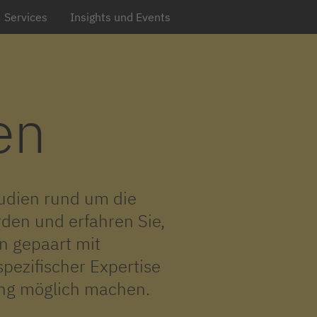
Services
Insights und Events
en
udien rund um die
rden und erfahren Sie,
en gepaart mit
ezifischer Expertise
ung möglich machen.