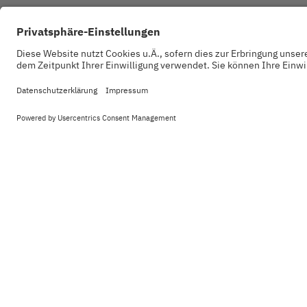
Unser L
Behörde
Sektor.
erarbei
Digitali
Zu un
Kontakt