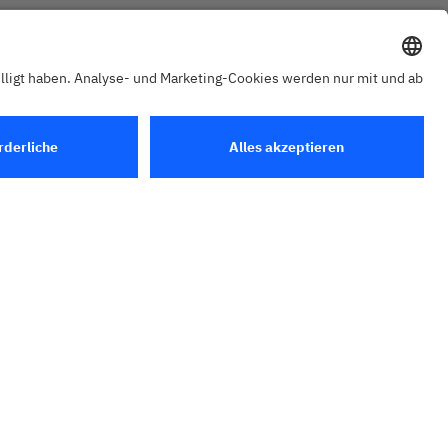
ie Bedürfnisse von
öffentlichen
ologien: Wir
uncto