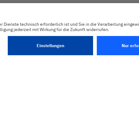
eistungsportfolio ist methodisch und technologisch ideal auf d
n abgestimmt – auch dank unserer reichhaltigen Erfahrung im 
 Ob mit bewährten agilen Methoden oder fortschrittlichen Techn
ten gemeinsam mit Ihnen Lösungen, die Ihre Organisation in p
sierung nachhaltig voranbringen.
seren Services