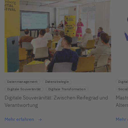
Datenmanagement
Datenstrategie
Digita
Digitale Souveränität
Digitale Transformation
Socia
Digitale Souveränität: Zwischen Reifegrad und
Masto
Verantwortung
Alter
Mehr erfahren
Mehr 