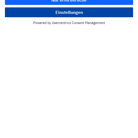
+49 174 3489740
johannes.reiske@ibm.com
LinkedIn