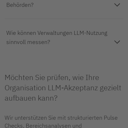
fachlich zu prüfen und verantwortbar weiterzuverwenden.
Behörden?
Neben Lizenzzahlen sollten aktive Nutzung, Wiederkehrraten, Use-
Wie können Verwaltungen LLM-Nutzung
Case-Tiefe, Zufriedenheit, Supportanfragen und wahrgenommene
Barrieren betrachtet werden.
sinnvoll messen?
Möchten Sie prüfen, wie Ihre
Organisation LLM-Akzeptanz gezielt
aufbauen kann?
Wir unterstützen Sie mit strukturierten Pulse
Checks, Bereichsanalysen und