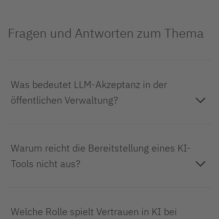
Fragen und Antworten zum Thema
LLM-Akzeptanz bedeutet, dass Mitarbeitende ein Sprachmodell
Was bedeutet LLM-Akzeptanz in der
nicht nur grundsätzlich befürworten, sondern es in geeigneten
Aufgaben bewusst, sicher und prüfbar nutzen können.
öffentlichen Verwaltung?
Weil Mitarbeitende im Arbeitsalltag entscheiden müssen, ob das
Tool für die konkrete Aufgabe hilfreich, erlaubt und verantwortbar
Warum reicht die Bereitstellung eines KI-
ist. Ohne Nutzen, Regeln und Vertrauen bleibt Nutzung oft
punktuell.
Tools nicht aus?
Vertrauen heißt nicht, Ergebnisse ungeprüft zu übernehmen. Es
Welche Rolle spielt Vertrauen in KI bei
bedeutet, dass Ausgaben nachvollziehbar genug sind, um sie