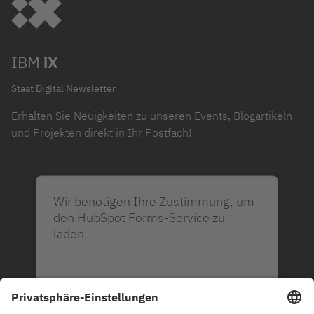
IBM
iX
Staat Digital Newsletter
Erhalten Sie Neuigkeiten zu unseren Events, Blogartikeln
und Projekten direkt in Ihr Postfach!
Wir benötigen Ihre Zustimmung, um
den HubSpot Forms-Service zu
laden!
Wir verwenden HubSpot Forms, um Inhalte
einzubetten. Dieser Service kann Daten zu
Ihren Aktivitäten sammeln. Bitte lesen Sie die
Details durch und stimmen Sie der Nutzung des